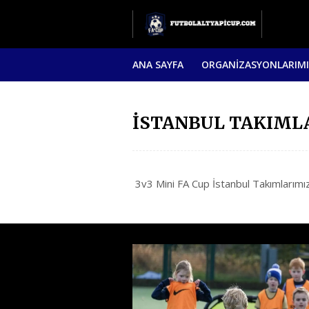
ANA SAYFA
ORGANİZASYONLARIM
İSTANBUL TAKIML
3v3 Mini FA Cup İstanbul Takımlarımız